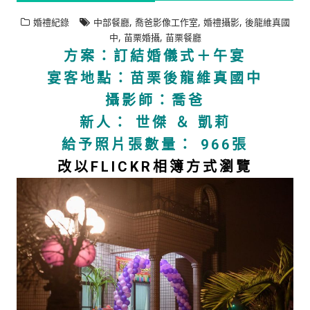
,
,
,
婚禮紀錄
中部餐廳
喬爸影像工作室
婚禮攝影
後龍維真國
,
,
中
苗栗婚攝
苗栗餐廳
方案：訂結婚儀式＋午宴
宴客地點：苗栗後龍維真國中
攝影師：喬爸
新人： 世傑 ＆ 凱莉
給予照片張數量： 966張
改以FLICKR相簿方式瀏覽