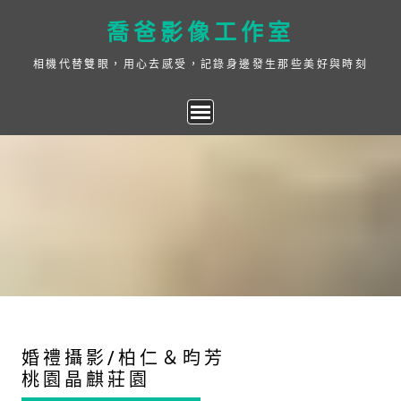
Skip
喬爸影像工作室
to
content
相機代替雙眼，用心去感受，記錄身邊發生那些美好與時刻
婚禮攝影/柏仁＆昀芳
桃園晶麒莊園