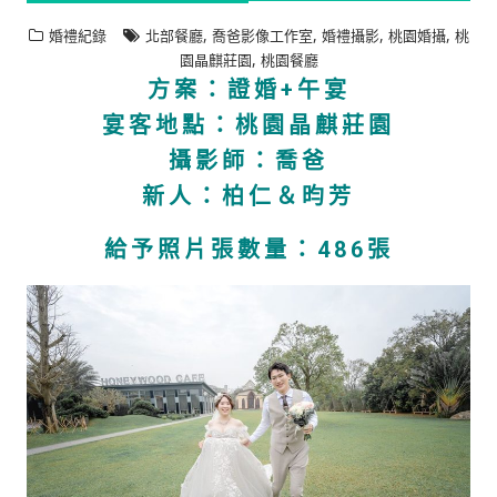
,
,
,
,
婚禮紀錄
北部餐廳
喬爸影像工作室
婚禮攝影
桃園婚攝
桃
,
園晶麒莊園
桃園餐廳
方案：證婚+午宴
宴客地點：桃園晶麒莊園
攝影師：喬爸
新人：柏仁＆昀芳
給予照片張數量：486張