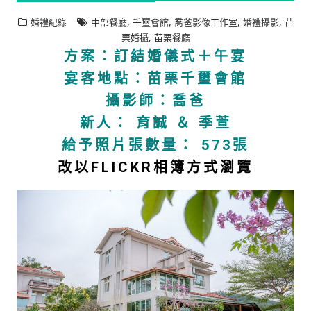
,
,
,
,
婚禮紀錄
中部餐廳
千璽會館
喬爸影像工作室
婚禮攝影
苗
,
栗婚攝
苗栗餐廳
方案：訂結婚儀式＋午宴
宴客地點：苗栗千璽會館
攝影師：喬爸
新人： 育誠 ＆ 季萱
給予照片張數量： 573張
改以FLICKR相簿方式瀏覽