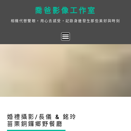
Skip
喬爸影像工作室
to
content
相機代替雙眼，用心去感受，記錄身邊發生那些美好與時刻
婚禮攝影/長儀 & 銘玲
苗栗銅鑼鄉野餐廳