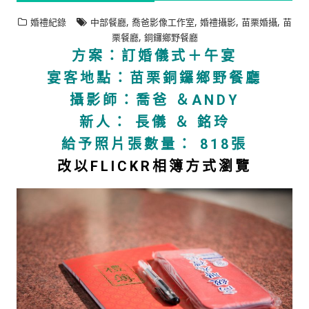
,
,
,
,
婚禮紀錄
中部餐廳
喬爸影像工作室
婚禮攝影
苗栗婚攝
苗
,
栗餐廳
銅鑼鄉野餐廳
方案：訂婚儀式＋午宴
宴客地點：苗栗銅鑼鄉野餐廳
攝影師：喬爸 ＆ANDY
新人： 長儀 ＆ 銘玲
給予照片張數量： 818張
改以FLICKR相簿方式瀏覽