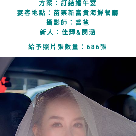
方案：訂結婚午宴
宴客地點：苗栗新富貴海鮮餐廳
攝影師：喬爸
新人：佳輝&閔涵
給予照片張數量：686張