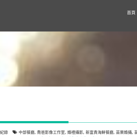
首頁
,
,
,
,
,
禮紀錄
中部餐廳
喬爸影像工作室
婚禮攝影
新富貴海鮮餐廳
苗栗婚攝