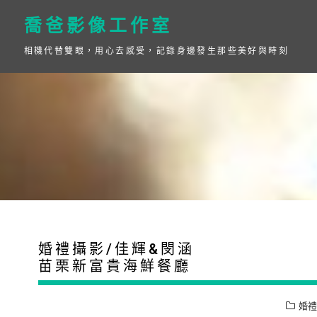
Skip
to
喬爸影像工作室
content
相機代替雙眼，用心去感受，記錄身邊發生那些美好與時刻
婚禮攝影/佳輝&閔涵
苗栗新富貴海鮮餐廳
婚