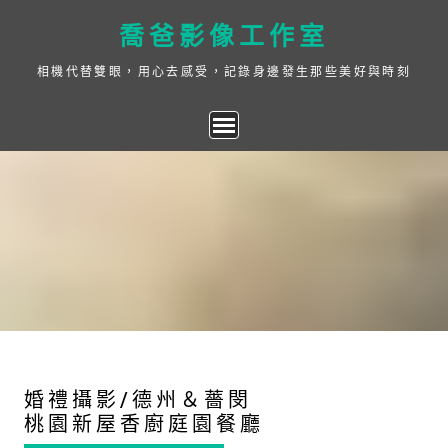
Skip
喬爸影像工作室
to
content
相機代替雙眼，用心去感受，記錄身邊發生那些美好與時刻
婚禮攝影/德州＆薔閔
桃園新屋香廚庭園餐廳