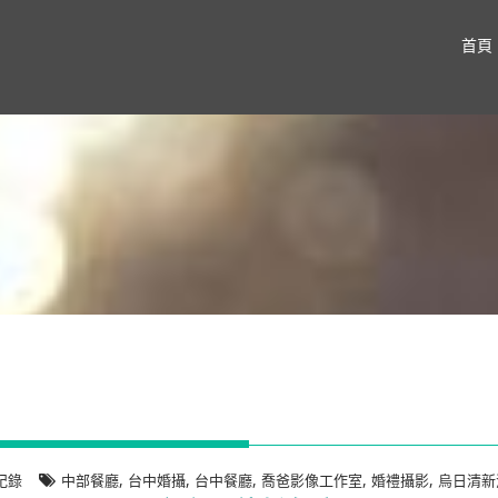
首頁
,
,
,
,
,
紀錄
中部餐廳
台中婚攝
台中餐廳
喬爸影像工作室
婚禮攝影
烏日清新