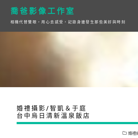
Skip
to
喬爸影像工作室
content
相機代替雙眼，用心去感受，記錄身邊發生那些美好與時刻
婚禮攝影/智凱＆于庭
台中烏日清新溫泉飯店
婚禮