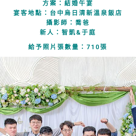
方案：結婚午宴
宴客地點：台中烏日清新溫泉飯店
攝影師：喬爸
新人：智凱&于庭
給予照片張數量：710張