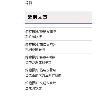
錄影
近期文章
婚禮攝影/順福＆翊琳
新竹家欣樓
婚禮攝影/柏仁＆昀芳
桃園晶麒莊園
婚禮攝影/易霖&瑜捷
台中沙鹿成都享樂
婚禮攝影/佑瑞＆雲月
苗栗後龍太興活海鮮餐廳
婚禮攝影/文成＆睿玟
居家流水席