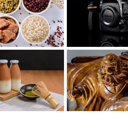
喬爸影像-商品攝影-二手相機