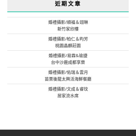
近期文章
婚禮攝影/順福＆翊琳
新竹家欣樓
婚禮攝影/柏仁＆昀芳
桃園晶麒莊園
婚禮攝影/易霖&瑜捷
台中沙鹿成都享樂
婚禮攝影/佑瑞＆雲月
苗栗後龍太興活海鮮餐廳
婚禮攝影/文成＆睿玟
居家流水席