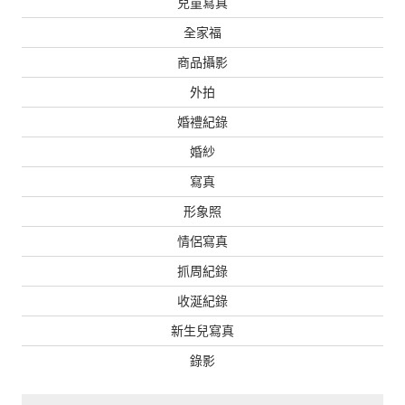
兒童寫真
全家福
商品攝影
外拍
婚禮紀錄
婚紗
寫真
形象照
情侶寫真
抓周紀錄
收涎紀錄
新生兒寫真
錄影