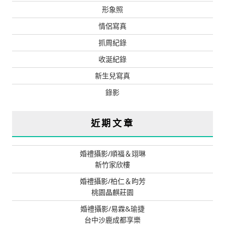
形象照
情侶寫真
抓周紀錄
收涎紀錄
新生兒寫真
錄影
近期文章
婚禮攝影/順福＆翊琳
新竹家欣樓
婚禮攝影/柏仁＆昀芳
桃園晶麒莊園
婚禮攝影/易霖&瑜捷
台中沙鹿成都享樂