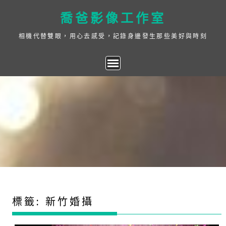
Skip
喬爸影像工作室
to
content
相機代替雙眼，用心去感受，記錄身邊發生那些美好與時刻
標籤:
新竹婚攝