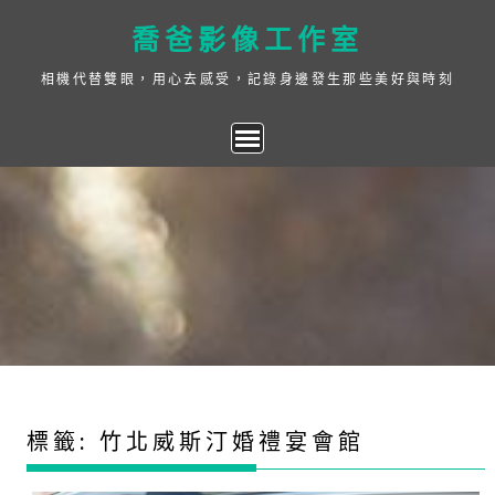
Skip
喬爸影像工作室
to
content
相機代替雙眼，用心去感受，記錄身邊發生那些美好與時刻
標籤:
竹北威斯汀婚禮宴會館