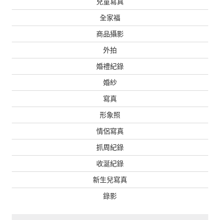
兒童寫真
全家福
商品攝影
外拍
婚禮紀錄
婚紗
寫真
形象照
情侶寫真
抓周紀錄
收涎紀錄
新生兒寫真
錄影