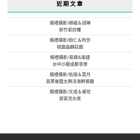
近期文章
婚禮攝影/順福＆翊琳
新竹家欣樓
婚禮攝影/柏仁＆昀芳
桃園晶麒莊園
婚禮攝影/易霖&瑜捷
台中沙鹿成都享樂
婚禮攝影/佑瑞＆雲月
苗栗後龍太興活海鮮餐廳
婚禮攝影/文成＆睿玟
居家流水席